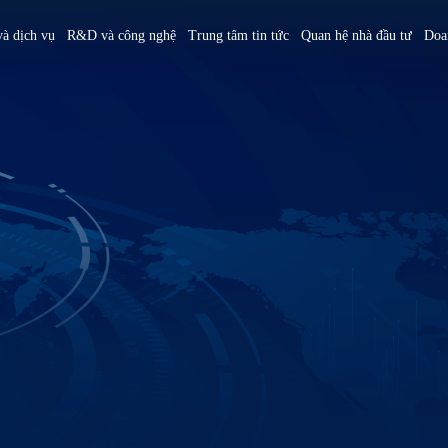
à dịch vụ
R&D và công nghệ
Trung tâm tin tức
Quan hệ nhà đầu tư
Doa
America
简体中文
U.S.
Giới thiệu
Tổng quan
Bằng sáng chế và giải thưởng
Sản phẩm và dịch vụ
Sự kiện
m
Tiếng Việt
Mexico
Sứ mệnh, tầm nhìn và giá trị cốt lõi
Tầm nhìn và mục tiêu chiến lược ESG
Tổng quan
3+3=∞
Hoạt động công ty
Tổng quan về Tập đoàn
Hưởng ứng sáng kiến quốc tế
Viện nghiên cứu Hồng Hải
Sự kiện nổi bật
CSR
Nhà sáng lập
Thông điệp từ Chủ tịch Hội đồng quản
Tổng quan
Phân bố ngành nghề và công nghệ
Tham quan nhà xưởng
trị và Ủy ban Phát triển bền vững
Chủ tịch Hội đồng quản trị
Viện nghiên cứu và phát triển MIH
Nhà xưởng Việt Nam
Tình hình thực hiện thúc đẩy phát
Sự kiện lớn của Tập đoàn
Giới thiệu liên minh xe điện mở MIH
Truyền thông xã hội
triển bền vững
Địa điểm hoạt động
Tham gia cùng chúng tôi
Facebook
Các bên liên quan