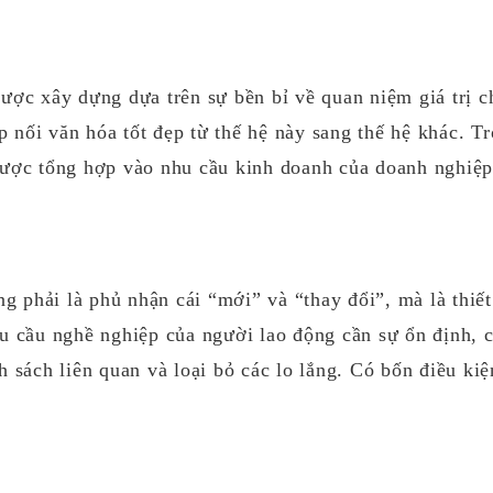
Bảng câu hỏi khảo sát về các vấn đề
quan tâm của các bên liên quan
ược xây dựng dựa trên sự bền bỉ về quan niệm giá trị 
ếp nối văn hóa tốt đẹp từ thế hệ này sang thế hệ khác. T
được tổng hợp vào nhu cầu kinh doanh của doanh nghiệp
ng phải là phủ nhận cái “mới” và “thay đổi”, mà là thiế
u cầu nghề nghiệp của người lao động cần sự ổn định, 
 sách liên quan và loại bỏ các lo lắng. Có bốn điều kiệ