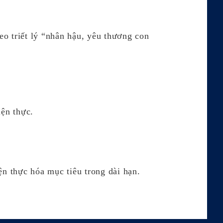
của tập đoàn, cùng nhau sáng tạo
sự phát triển bền vững và thịnh
eo triết lý “nhân hậu, yêu thương con
vượng cho doanh nghiệp, cuối
cùng đạt được mục tiêu phát
triển bền vững EPS + ESG.
ện thực.
ện thực hóa mục tiêu trong dài hạn.