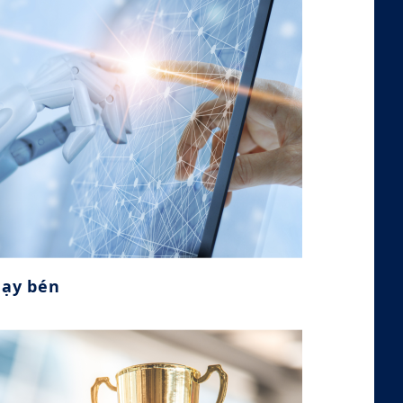
ạy bén
Nhạy bén
Có thể dự đoán vấn đề, phát hiện