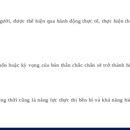
trách nhiệm chung, hợp lực phát
triển, hợp tác hiệu quả với người
ười, được thể hiện qua hành động thực tế, thực hiện th
khác để đạt được mục tiêu chung.​​
ốn hoặc kỳ vọng của bản thân chắc chắn sẽ trở thành hi
ng thời cũng là năng lực thực thi bền bỉ và khả năng hi