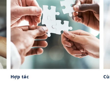
“hiệu quả”, luôn phấn đấu hoàn
thiện, chất lượng xuất sắc, không
ngừng theo đuổi sự tiến bộ và
thành công trong tinh thần và
hành động.
Hợp tác
Cù
Hợp tác
Có ý thức làm việc nhóm, tôn
trọng lẫn nhau, giao tiếp cởi mở,