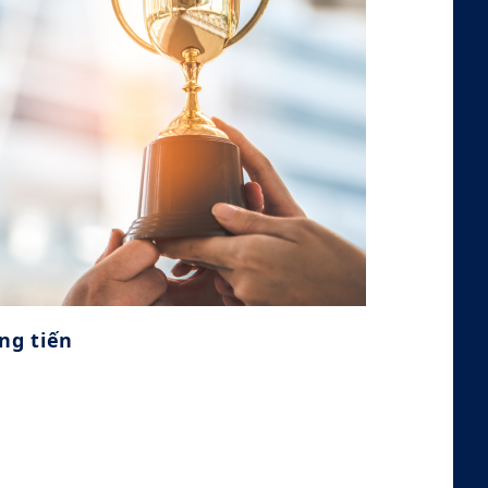
cơ hội, dũng cảm đổi mới, đưa ra
quyết định bằng phương pháp
khoa học, tiến bước một cách
nhanh chóng và linh hoạt, duy trì
sự linh động để điều chỉnh và sửa
đổi khi cần thiết.
ng tiến
Cùng tiến
Dẫn dắt nhân viên, khách hàng và
đối tác công nhận triết lý quản lý