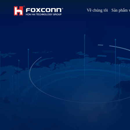
We are based on the local area and look at the world
Về chúng tôi
Sản phẩm v
Hon Hai Group
Asia
Homepage
繁體中文
｜
English
China
Vietna