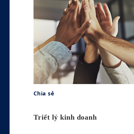
cách thẳng thắn và chân thành,
hành động công bằng và chính
trực, tuân thủ pháp luật và quy
định, giữ lời hứa, tự giác, lời nói
đi đôi với hành động, và giành
được sự tin tưởng.​
Chia sẻ
Chia sẻ
Triết lý kinh doanh
Thái độ cởi mở, tư duy vị tha, khả
năng quan sát nhạy bén, cung