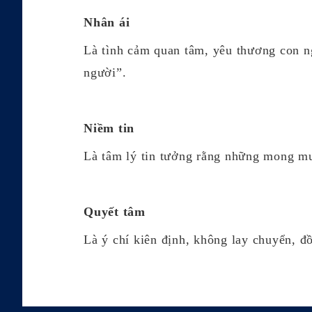
cấp hỗ trợ, vui vẻ chia sẻ, mở
Nhân ái
lòng và bao dung, xây dựng cơ
Là tình cảm quan tâm, yêu thương con ng
chế và nền tảng chia sẻ.​​
người”.
Niềm tin
Là tâm lý tin tưởng rằng những mong mu
Quyết tâm
Là ý chí kiên định, không lay chuyển, đồ