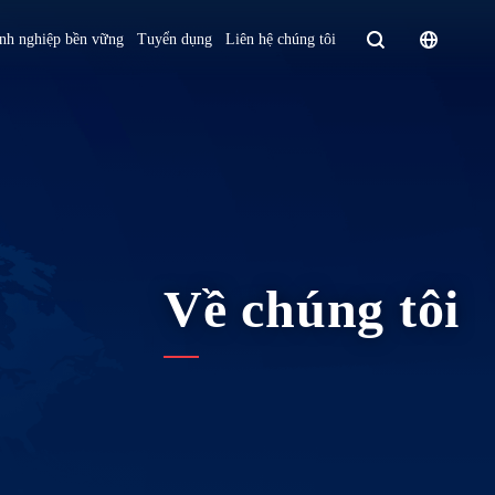
Homepage - English
nh nghiệp bền vững
Tuyển dụng
Liên hệ chúng tôi
Europe
English
Czech Republic
čeština
Español
Slovakia
Slovak
Về chúng tôi