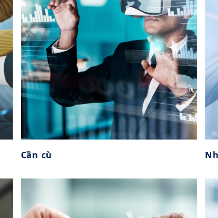
Cần cù
Nh
Cần cù
Được xây dựng trên “giá trị” và