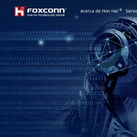
We are based on the local area and look at th
®
Acerca de Hon Hai
Servi
Hon Hai Group
Asia
Homepage
繁體中文
｜
English
China
Vietna