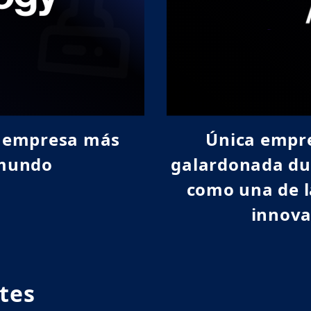
Políticas clave de ESG
Tabla comparativa de estándares
GRI y SASB
Cuestionario de preocupaciones
de las partes interesadas
.ª empresa más
Única empr
 mundo
galardonada du
como una de l
innova
tes