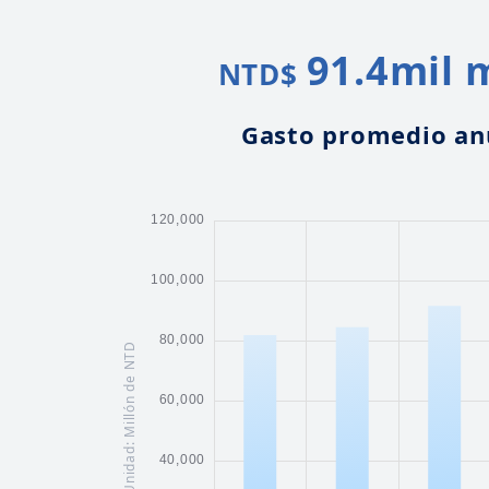
91.4
mil 
NTD$
Gasto promedio an
Unidad: Millón de NTD