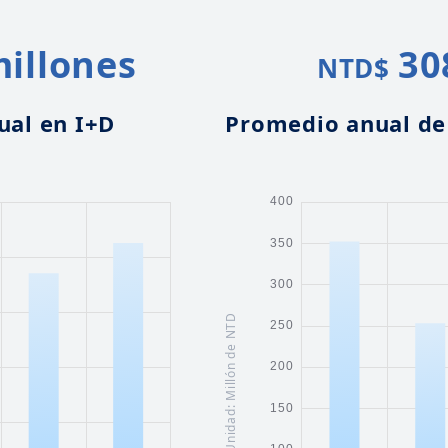
millones
30
NTD$
ual en I+D
Promedio anual de 
Unidad: Millón de NTD