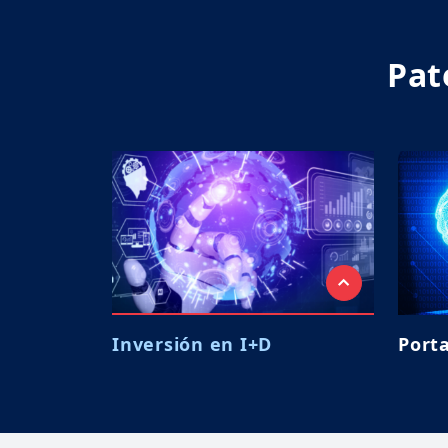
Pat
Inversión en I+D
Porta