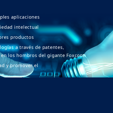
ples aplicaciones
edad intelectual
ores productos
ogías a través de patentes,
 en los hombros del gigante Foxconn
dad y promover el