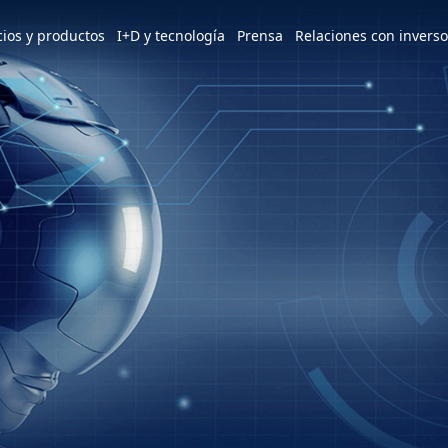
e world
cios y productos
I+D y tecnología
Prensa
Relaciones con invers
America
简体中文
U.S.
Patentes y premios
Noticias
Descripción general de ESG
Servicios y productos
Perfil
m
Tiếng Việt
Mexico
d
Descripción general
Últimas noticias
Visión y objetivos estratégicos
3+3=∞
Visión y Misión
ESG
Instituto de Investigación Hon Hai
Conoce nuestras plantas
Enfoque dinámico
Descripción general
Apoyo a iniciativas internacionales
Descripción general
Plantas en México
Diseño industrial y tecnológico
Fundador
Mensaje del Presidente y del
Consorcio MIH
Prensa
Presidente
Comité de Sostenibilidad
Alianza abierta de vehículos
HHTD Día de la Tecnología de Hon
Hitos clave
Implementación del Desarrollo
eléctricos de MIH
Hai
Sostenible
Base de operaciones
Únete a nosotros
Redes sociales