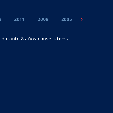
3
2011
2008
2005
2003
1
 durante 8 años consecutivos