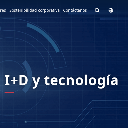
Homepage - English
ores
Sostenibilidad corporativa
Contáctanos
Europe
English
Czech Republic
čeština
e facto
Slovakia
Slovak
I+D y tecnología