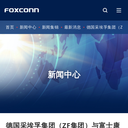
首页
新闻中心
新闻集锦
最新消息
德国采埃孚集团（ZF
新闻中心
德国采埃孚集团（ZF集团）与富士康