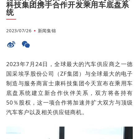
科技集团携手合作开发乘用车底盘系
统
2023/07/26
新闻集锦
2023年7月24日，全球最大的汽车供应商之一德
国采埃孚股份公司（ZF集团）与全球最大的电子
制造与服务商富士康科技集团今天宣布在乘用车
底盘系统建立新合作伙伴关系，双方将各持有
50％股权，这一项合作将加速并扩大双方与顶级
汽车客户以及相关供应链商机。