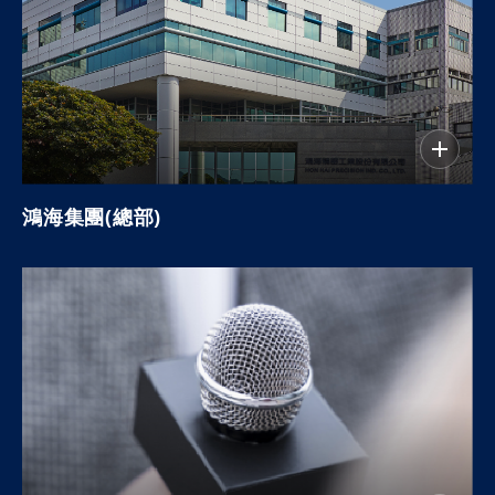
鴻海集團(總部)