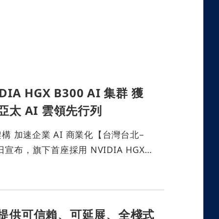
HGX B300 AI 集群 獲
躋身亞太 AI 雲領先行列
 基礎架構 加速企業 AI 商業化【台灣台北–
宣布，旗下首座採用 NVIDIA HGX
、2N 高可用架構與 NVIDIA
撐大型模型訓練與推論需求，並已簽下首批客戶長期
得 NVIDIA Exemplar Cloud
，成為全球前十、亞洲第二家通過 NVIDIA
場提供可信賴、可延展、全棧式