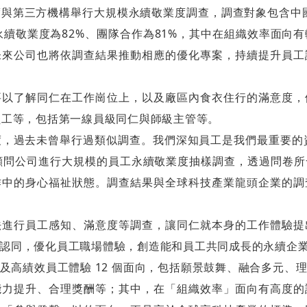
與第三方機構舉行大規模永續敬業度調查，調查對象包含中國
每月營收報告
社群平台
人權盡職調查報告書
體永續敬業度為82%、團隊合作為81%，其中在組織效率面
未來公司也將依調查結果推動相應的優化專案，持續提升員工
公司年報
TCFD 淨零戰略報告書
X
信用評等
第三方稽核摘要報告
Linkedin
要以了解同仁在工作崗位上，以及廠區內食衣住行的滿意度，
股東專區
員工等，包括第一線員級同仁與師級主管等。
ESG重要政策
Instagram
，過去未曾舉行過類似調查。我們深知員工是我們最重要的
利害關係人關注性
Youtube
股價資訊
顧問公司進行大規模的員工永續敬業度抽樣調查，透過問卷
議題之問卷調查
Facebook
股東會
作中的身心福祉狀態。調查結果與全球科技產業龍頭企業的調
鴻海教育基金會
Podcast ( i SEE 夢想家 )
股利資訊
法進行員工感知、滿意度等調查，讓同仁就本身的工作體驗提
研究券商
HHTD活動網站
認同，優化員工職場體驗，創造能和員工共同成長的永續企
及高績效員工體驗 12 個面向，包括願景鼓舞、融合多元、
台灣證券交易所
公開資訊觀測站
能力提升、合理獎酬等；其中，在「組織效率」面向有高度的
/重大訊息公告