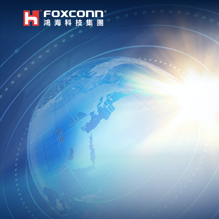
我們立足本地，放眼全球
鴻海集團
亞洲
集團首頁
繁體中文
｜
English
中國大
越南