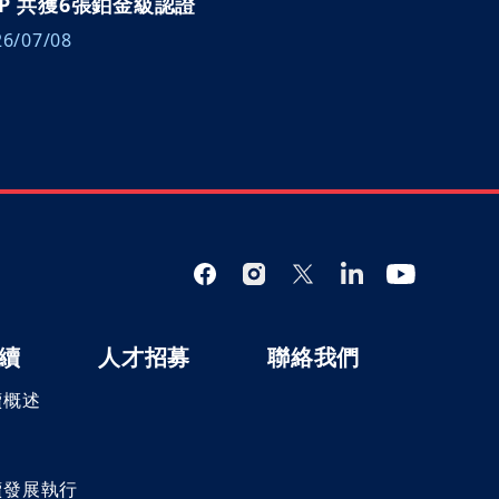
AP 共獲6張鉑金級認證
26/07/08
續
人才招募
聯絡我們
續概述
向
續發展執行