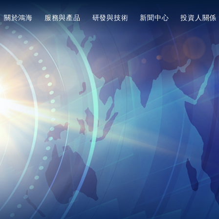
關於鴻海
服務與產品
研發與技術
新聞中心
投資人關係
美洲
陸
简体中文
美國
集團簡介
專利與獎項
企業永續概述
新聞集錦
服務與產品
經營方針
Tiếng Việt
墨西哥
願景宗旨與核心價值
專利與獎項概述
ESG願景與策略目標
最新消息
提升企業價值計畫
3+3+3=∞
集團概述
專利扶植新創計劃
響應國際倡議
電動車EV
投資人關係活動
焦點動態
創辦人
董事長的話與永續委員會
3+3+3佈局
鴻海研究院
產業與技術佈局
活動行事曆
董事長
焦點面向
活動新知
鴻海研究院概述
法說會與路演
集團大事紀
資料下載
永續治理
產業脈動
影音列表
營運據點
員工照護
公司活動
MIH EV 研發院
公司治理
全球版圖
健康安全
CSR
MIH 開放電動車聯盟介紹
概述