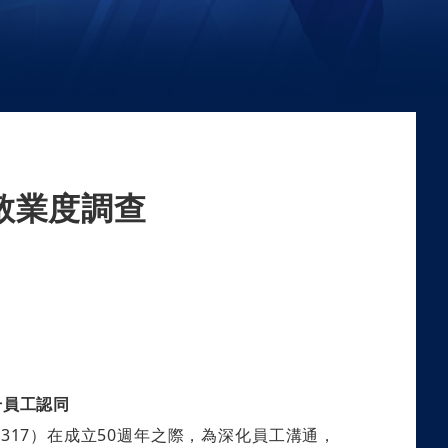
敬業度調查
升員工認同
317）在成立50週年之際，為深化員工溝通，