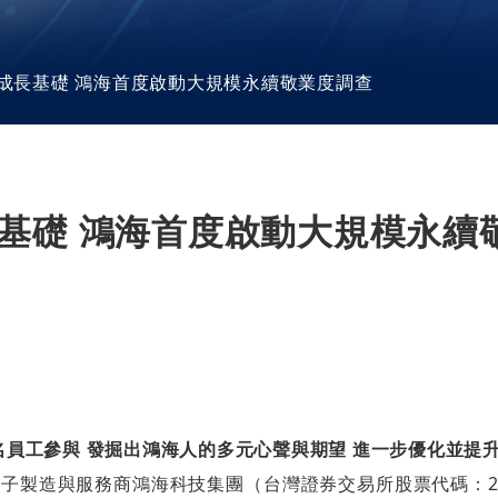
關聯企業
供應鏈管理
廠區巡禮
加入我們
組織及職掌
續成長基礎 鴻海首度啟動大規模永續敬業度調查
環境永續
集團行為準則暨責任標準
台灣廠區
董事會
社會參與
海外廠區
委員會
勞權維護
推動永續發展執行情形
大陸廠區
公司治理運作情形
員工福利措施
長基礎 鴻海首度啟動大規模永續
內部稽核
利害關係人
影音中心
工作環境與員工人身安全
重要內規
利害關係人議合方式
HHTD 鴻海科技日
退休制度與其實施情形
風險管理
ESG 活動與論壇
資料中心
檔案中心
財務資訊
鴻海公司活動
永續報告書
鴻海風雲
財務概況
ESG Insight
萬名員工參與 發掘出鴻海人的多元心聲與期望 進一步優化並提
的電子製造與服務商鴻海科技集團（台灣證券交易所股票代碼：2
海外廠區
每季財務報告
供應商責任報告書