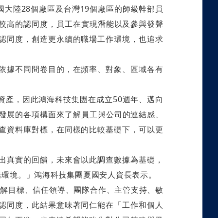
大陸28個廠區及台灣19個廠區的師級幹部員
向有較高的認同度，員工在實現潛能以及參與發聲
認同度，創造更永續的職場工作環境，也追求
依據不同問卷目的，在頻率、對象、區域各有
資產，因此鴻海科技集團在成立50週年、邁向
所發展的各項構面來了解員工與公司的連結感、
查資料庫對標，在同樣的比較基礎下，可以更
出真實的回饋，未來會以此調查數據為基礎，
業環境。」鴻海科技集團夏國安人資長表示。
理解目標、信任領導、團隊合作、主管支持、敏
認同度，此結果意味著同仁能在「工作和個人