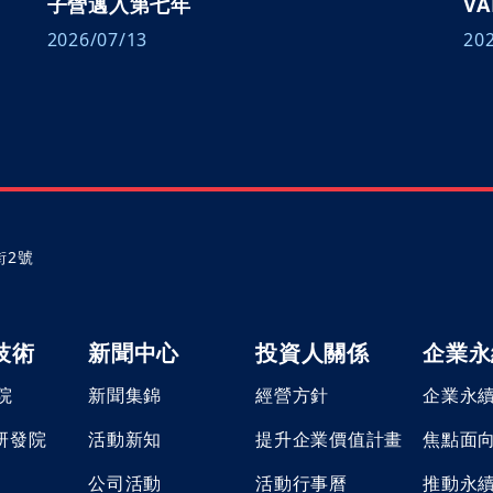
子營邁入第七年
V
2026/07/13
20
街2號
技術
新聞中心
投資人關係
企業永
院
新聞集錦
經營方針
企業永
 研發院
活動新知
提升企業價值計畫
焦點面
公司活動
活動行事曆
推動永