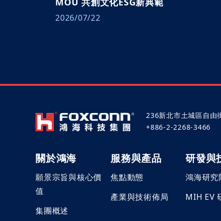
MOU 共創文化ESG新典範
2026/07/22
236新北市土城區自由
+886-2-2268-3466
關於鴻海
服務與產品
研發與
願景宗旨與核心價
焦點動態
鴻海研究
值
產業與技術佈局
MIH EV
集團概述