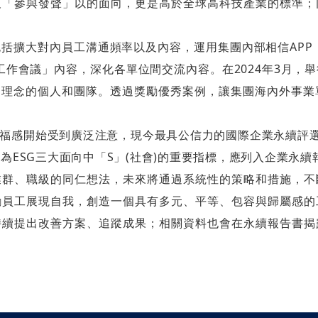
及「參與發聲」以的面向，更是高於全球高科技產業的標準；
誠信經營
括擴大對內員工溝通頻率以及內容，運用集團內部相信APP，
FAQ 問答集
動工作會議」內容，深化各單位間交流內容。在2024年3月
G理念的個人和團隊。透過獎勵優秀案例，讓集團海內外事
聯絡人資訊
訊息訂閱
開始受到廣泛注意，現今最具公信力的國際企業永續評選工具：美
更將員工敬業度列為ESG三大面向中「S」(社會)的重要指標，應列入
會員專區
業群、職級的同仁想法，未來將通過系統性的策略和措施，不
勵員工展現自我，創造一個具有多元、平等、包容與歸屬感的
持續提出改善方案、追蹤成果；相關資料也會在永續報告書揭