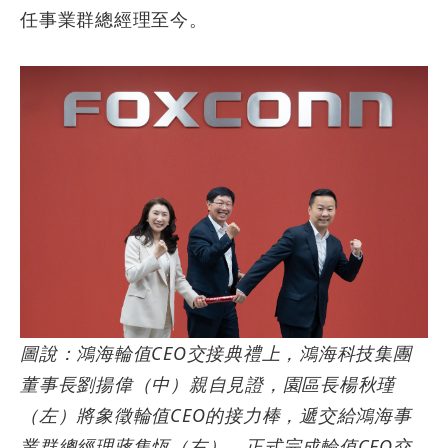
任事業群總經理至今。
圖說：鴻海輪值
CEO
交接典禮上，鴻海科技集團
董事長劉揚偉（中）親自見證，園區長楊秋瑾
（左）
將象徵輪值
CEO
的接力棒，遞交給
鴻海事
業群總經理蔣集恆（
右
），正式完成輪值
CEO
交