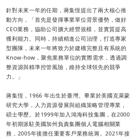
針對未來一年的任期，蔣集恆提出了兩大核心推
動方向，「首先是發揮事業單位背景優勢，做好
CEO
業務，協助公司擴大經營規模，並實質提高
獲利能力。同時，持續精進公司治理，打造專家
型團隊，未來一年將致力於建構完整且有系統的
Know-how
，聚焦業務單位的實際需求，透過調
整資源與精準控管風險，維持全球領先的競爭
力。」
蔣集恆，
1966
年出生於臺灣。畢業於美國克萊蒙
研究大學，人力資源發展與組織策略管理專業，
碩士學歷。於
1999
年加入鴻海科技集團，在
2000
年初期派駐美國加州負責集團個人電腦相關業
務，
2005
年後擔任重要客戶業務統籌。
2021
年接