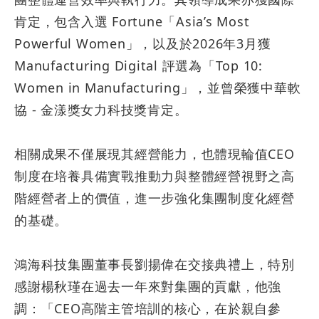
肯定，包含入選
Fortune
「
Asia’s Most
Powerful Women
」，以及於
2026
年
3
月獲
Manufacturing Digital
評選為「
Top 10:
Women in Manufacturing
」，並曾榮獲中華軟
協
-
金漾獎女力科技獎肯定。
相關成果不僅展現其經營能力，也體現輪值
CEO
制度在培養具備實戰推動力與整體經營視野之高
階經營者上的價值，進一步強化集團制度化經營
的基礎。
鴻海科技集團董事長劉揚偉在交接典禮上，特別
感謝楊秋瑾在過去一年來對集團的貢獻，他強
調：「
CEO
高階主管培訓的核心，在於親自參