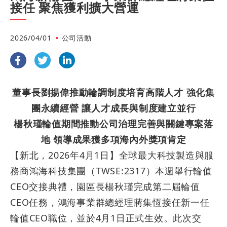
接任 聚焦獲利擴大營運
2026/04/01
公司活動
董事長劉揚偉推動輪調制度培育高階人才 強化集
團永續經營 讓人才成長與制度建立並行
楊秋瑾輪值期間推動公司治理完善與關鍵專案落
地 領導成果獲多項海內外獎項肯定
【新北，
2026
年
4
月
1
日】全球最大科技製造與服
務商鴻海科技集團（
TWSE:2317
）本週舉行輪值
CEO
交接典禮，園區長楊秋瑾完成第二屆輪值
CEO
任務，鴻海事業群總經理蔣集恆接任新一任
輪值
CEO
職位，並於
4
月
1
日正式生效。此次交