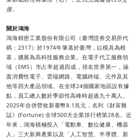
接。
關於鴻海
鴻海精密工業股份有限公司（臺灣證券交易所代
碼：
2317
）於
1974
年肇基於臺灣，以模具為根
基，擴展為高科技服務企業。在電子代工服務領
域（
EMS
）市占率超過四成，排名世界第一，涵
蓋消費性電子、雲端網路、電腦終端、元件及其
他等四大產品領域。在全球
24
個國家地區設有據
點，員工總人數於季節性高峰時超過九十萬人。
2025
年合併營收新臺幣
8.1
兆元，名列《財富雜
誌》
(Fortune)
全球
500
大企業排行榜第
28
名。近
年來，鴻海積極投入「電動車、數位健康、機器
人」三大新興產業以及「人工智慧、半導體、新