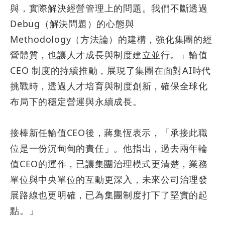
與，實際解決經營管理上的問題。我們不斷透過
Debug
（解決問題）的心態與
Methodology
（方法論）的建構，強化集團的經
營體質，也讓人才成長與制度建立並行。」輪值
CEO
制度的持續推動，展現了集團在面對
AI
時代
挑戰時，透過人才培育與制度創新，確保全球化
布局下的穩定營運與永續成長。
接棒新任輪值
CEO
後，蔣集恆表示，「承接此職
位是一份沉甸甸的責任」。他指出，過去兩年輪
值
CEO
的運作，已讓集團治理模式更清楚，業務
單位與中央單位的互動更深入，未來公司治理發
展路線也更明確，已為集團制度打下了堅實的起
點。」