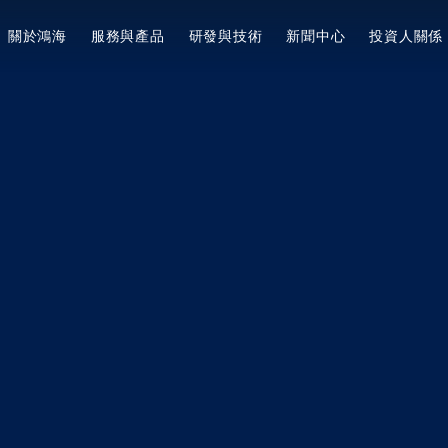
關於鴻海
服務與產品
研發與技術
新聞中心
投資人關係
美洲
陸
简体中文
美國
集團簡介
專利與獎項
企業永續概述
新聞集錦
服務與產品
經營方針
Tiếng Việt
墨西哥
願景宗旨與核心價值
專利與獎項概述
ESG願景與策略目標
最新消息
提升企業價值計畫
3+3+3=∞
集團概述
專利扶植新創計劃
響應國際倡議
電動車EV
投資人關係活動
焦點動態
創辦人
董事長的話與永續委員會
3+3+3佈局
鴻海研究院
產業與技術佈局
活動行事曆
董事長
焦點面向
活動新知
鴻海研究院概述
法說會與路演
集團大事紀
資料下載
永續治理
產業脈動
影音列表
營運據點
員工照護
公司活動
MIH EV 研發院
公司治理
全球版圖
健康安全
CSR
MIH 開放電動車聯盟介紹
概述