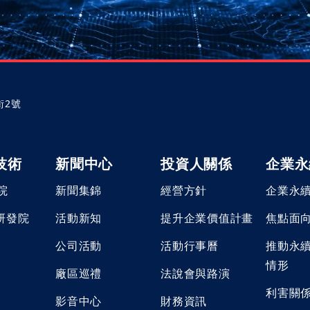
街2號
技術
新聞中心
投資人關係
企業永
院
新聞集錦
經營方針
企業永
 研發院
活動新知
提升企業價值計畫
焦點面
公司活動
活動行事曆
推動永
情形
廠區巡禮
法說會與路演
利害關
影音中心
財務資訊