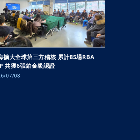
海擴大全球第三方稽核 累計85場RBA
AP 共獲6張鉑金級認證
26/07/08