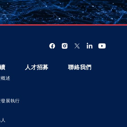
續
人才招募
聯絡我們
續概述
向
續發展執行
係人