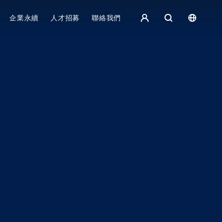
集團主頁 - 繁體中文
企業永續
人才招募
聯絡我們
歐洲
English
捷克
čeština
Español
斯洛伐克
Slovak