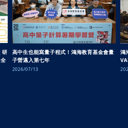
每月營收報告
社群平台
人權盡職調查報告書
公司年報
TCFD 淨零戰略報告書
X
信用評等
第三方稽核摘要報告
Linkedin
股東專區
ESG重要政策
Instagram
 研
高中生也能寫量子程式！鴻海教育基金會量
鴻
登全
子營邁入第七年
V
利害關係人關注性
Youtube
股價資訊
議題之問卷調查
2026/07/13
20
Facebook
股東會
鴻海教育基金會
Podcast ( i SEE 夢想家 )
股利資訊
研究券商
HHTD活動網站
台灣證券交易所
公開資訊觀測站
/重大訊息公告