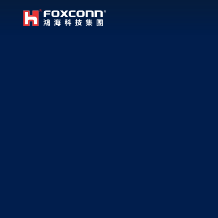
我們立足本地，放眼全球
鴻海集團
亞洲
集團首頁
繁體中文
｜
English
中國大
越南