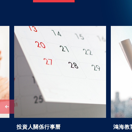
投資人關係行事曆
鴻海教