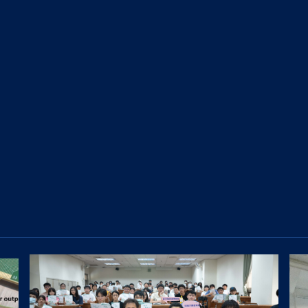
關聯企業
供應鏈管理
廠區巡禮
加入我們
組織及職掌
環境永續
集團行為準則暨責任標準
台灣廠區
董事會
社會參與
海外廠區
委員會
勞權維護
推動永續發展執行情形
大陸廠區
公司治理運作情形
員工福利措施
內部稽核
利害關係人
影音中心
工作環境與員工人身安全
重要內規
利害關係人議合方式
HHTD 鴻海科技日
退休制度與其實施情形
風險管理
ESG 活動與論壇
資料中心
檔案中心
財務資訊
鴻海公司活動
永續報告書
鴻海風雲
財務概況
ESG Insight
海外廠區
每季財務報告
供應商責任報告書