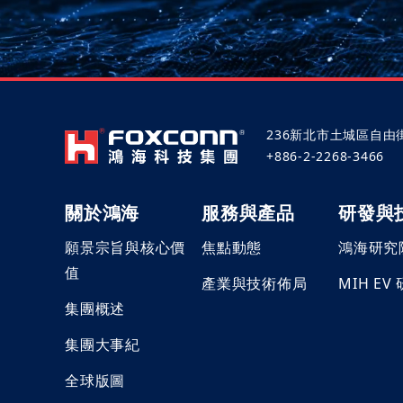
236新北市土城區自由
+886-2-2268-3466
關於鴻海
服務與產品
研發與
願景宗旨與核心價
焦點動態
鴻海研究
值
產業與技術佈局
MIH EV
集團概述
集團大事紀
全球版圖