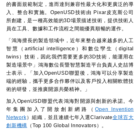
的書面規範制定，進而達到兼容性最大化和更廣泛的導
入、整合和實施。
OpenUSD
技術由
Pixar
皮克斯公司
所創建，是一種高效能的
3D
場景描述技術，提供技術人
員在
工具、數據和工作流程之間能優異順暢的運作。
「鴻海擅長的製造領域中，近年來整合越來越多的人工
智慧（
artificial intelligence
）和數位孿生（
digital
twins
）技術，因此我們需要更多的
3D
技術，能運用在
製造場景中」鴻海數位長暨智慧製造平台負責人史喆博
士表示，「加入
OpenUSD
聯盟後，鴻海
可以分享製造
端的經驗，攜手更多合作夥伴以及客戶投入相關軟體技
術的研發，並推廣開源共榮精神。」
加入
OpenUSD
聯盟代表鴻海對開源與創新的承諾。今
年集團加入了開放創新網路（
Open Invention
Network
）組織，並且連續七年入選
Clarivate
全球百大
創新
機構
（
Top 100 Global Innovators
）。