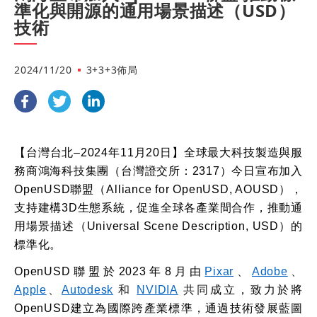
準化與開源的通用場景描述（USD）
技術
2024/11/20
3+3+3佈局
【台灣台北–
2024
年
11
月
20
日】全球最大科技製造與服
務商鴻海科技集團（台灣證交所：
2317
）今日宣布加入
OpenUSD
聯盟（
Alliance for OpenUSD, AOUSD
），
支持建構
3D
生態系統，促進全球各產業間合作，推動通
用場景描述（
Universal Scene Description, USD
）的
標準化。
OpenUSD
聯盟於
2023
年
8
月由
Pixar
、
Adobe
、
Apple
、
Autodesk
和
NVIDIA
共同
成立，致力於將
OpenUSD
建立為國際跨產業標準，通過技術發展藍圖