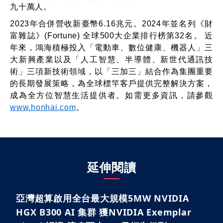
九十萬人。
2023
年合併營收新臺幣
6.16
兆元。
2024
年並名列《財
富雜誌》
(Fortune)
全球
500
大企業排行榜第
32
名。
近
年來，鴻海積極投入「電動車、數位健康、機器人」三
大新興產業以及「人工智慧、半導體、新世代通訊技
術」三項新技術領域，以「三加三」結合作為集團重要
的長期發展策略，為全球標竿客戶提供完整解決方案，
成為全方位智慧生活提供者。如需更多資訊，請參觀
www.honhai.com
。
延伸閱讀
亞灣超算啟用全台最大規模5MW NVIDIA
HGX B300 AI 集群 獲NVIDIA Exemplar