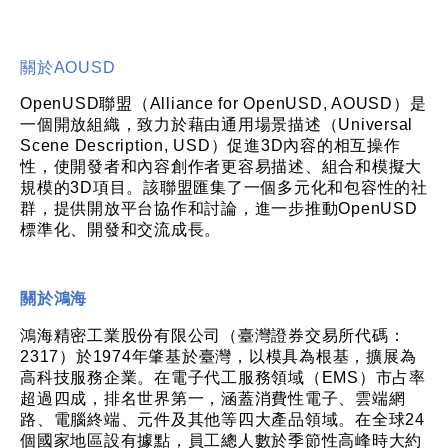
關於
AOUSD
OpenUSD
聯盟（
Alliance for OpenUSD, AOUSD
）是
一個開放組織，致力於藉由通用場景描述（
Universal
Scene Description, USD
）促進
3D
內容的相互操作
性，使開發者和內容創作者更容易描述、組合和模擬大
規模的
3D
項目。該聯盟匯集了一個多元化和包容性的社
群，提供開放平台協作和討論，進一步推動
OpenUSD
標準化、開發和交流成長。
關於鴻海
鴻海精密工業股份有限公司（臺灣證券交易所代碼：
2317
）於
1974
年肇基於臺灣，以模具為根基，擴展為
高科技服務企業。在電子代工服務領域（
EMS
）市占率
超過四成，排名世界第一，涵蓋消費性電子、雲端網
路、電腦終端、元件及其他等四大產品領域。在全球
24
個國家地區設有據點，員工總人數於季節性高峰時大約